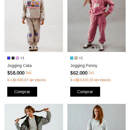
+1
+1
Jogging Cata
Jogging Penny
$58.000
$62.000
2x1
2x1
6
x
$9.666,67
sin interés
6
x
$10.333,33
sin interés
Comprar
Comprar