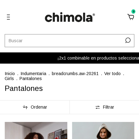
0
¡2x1 combinable en productos seleccionados! Del 
Inicio
.
Indumentaria
.
breadcrumbs.aw-20261
.
Ver todo
.
Girls
.
Pantalones
Pantalones
Ordenar
Filtrar