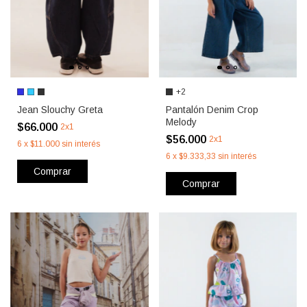
+2
Jean Slouchy Greta
Pantalón Denim Crop
Melody
$66.000
2x1
$56.000
2x1
6
x
$11.000
sin interés
6
x
$9.333,33
sin interés
Comprar
Comprar