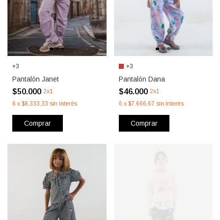
+3
+3
Pantalón Janet
Pantalón Dana
$50.000
$46.000
2x1
2x1
6
x
$8.333,33
sin interés
6
x
$7.666,67
sin interés
Comprar
Comprar