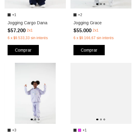
+1
+2
Jogging Cargo Dana
Jogging Grace
$57.200
$55.000
2x1
2x1
6
x
$9.533,33
sin interés
6
x
$9.166,67
sin interés
Comprar
Comprar
+3
+1