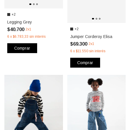
+2
Legging Grey
$40.700
+2
2x1
Jumper Corderoy Elisa
6
x
$6.783,33
sin interés
$69.300
2x1
Comprar
6
x
$11.550
sin interés
Comprar