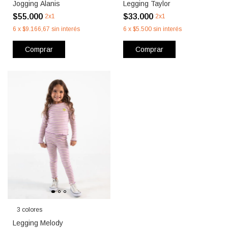
Jogging Alanis
Legging Taylor
$55.000
$33.000
2x1
2x1
6
x
$9.166,67
sin interés
6
x
$5.500
sin interés
Comprar
Comprar
3 colores
Legging Melody