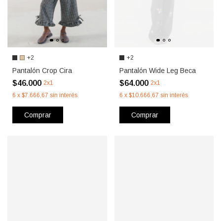
+2
+2
Pantalón Crop Cira
Pantalón Wide Leg Beca
$46.000
$64.000
2x1
2x1
6
x
$7.666,67
sin interés
6
x
$10.666,67
sin interés
Comprar
Comprar