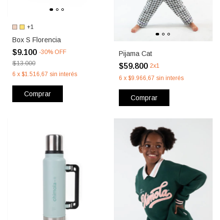
+1
Box S Florencia
$9.100
-
30
%
OFF
Pijama Cat
$13.000
$59.800
2x1
6
x
$1.516,67
sin interés
6
x
$9.966,67
sin interés
Comprar
Comprar