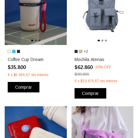
+2
Coffee Cup Dream
Mochila Atenas
$35.800
$62.860
-
30
%
OFF
$89.800
6
x
$5.966,67
sin interés
6
x
$10.476,67
sin interés
Comprar
Comprar