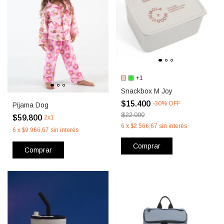
+1
Snackbox M Joy
$15.400
-
30
%
OFF
Pijama Dog
$22.000
$59.800
2x1
6
x
$2.566,67
sin interés
6
x
$9.966,67
sin interés
Comprar
Comprar