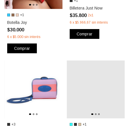
+1
Billetera Just Now
$35.800
+1
2x1
Botella Joy
6
x
$5.966,67
sin interés
$30.000
Comprar
6
x
$5.000
sin interés
Comprar
+3
+1