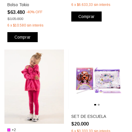
Bolso Tokio
6
x
$6.633,33
sin interés
$63.480
-
40
%
OFF
Comprar
$105.800
6
x
$10.580
sin interés
Comprar
SET DE ESCUELA
$20.000
+2
6
x
$3.333,33
sin interés