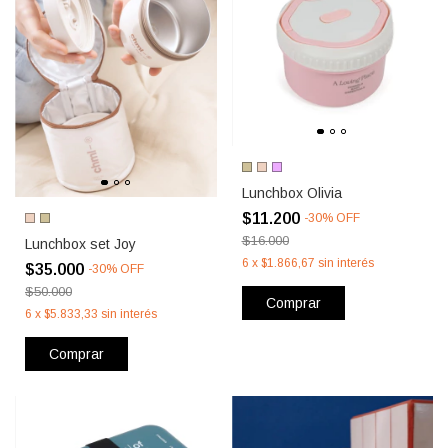
Lunchbox Olivia
$11.200
-
30
%
OFF
$16.000
Lunchbox set Joy
6
x
$1.866,67
sin interés
$35.000
-
30
%
OFF
$50.000
Comprar
6
x
$5.833,33
sin interés
Comprar