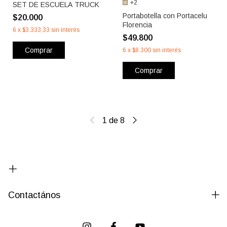
+2
SET DE ESCUELA TRUCK
Portabotella con Portacelu
$20.000
Florencia
6
x
$3.333,33
sin interés
$49.800
Comprar
6
x
$8.300
sin interés
Comprar
1
de
8
Contactános