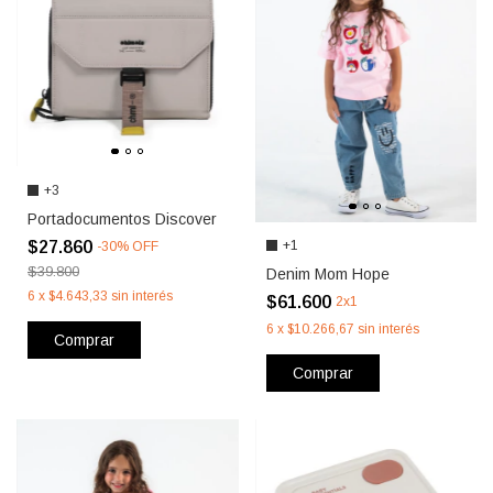
+3
Portadocumentos Discover
$27.860
+1
-
30
%
OFF
$39.800
Denim Mom Hope
6
x
$4.643,33
sin interés
$61.600
2x1
6
x
$10.266,67
sin interés
Comprar
Comprar