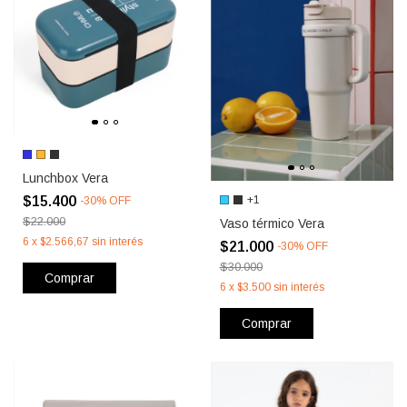
Lunchbox Vera
$15.400
+1
-
30
%
OFF
$22.000
Vaso térmico Vera
6
x
$2.566,67
sin interés
$21.000
-
30
%
OFF
$30.000
Comprar
6
x
$3.500
sin interés
Comprar