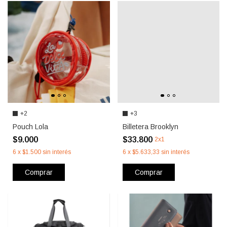
+2
+3
Pouch Lola
Billetera Brooklyn
$9.000
$33.800
2x1
6
x
$1.500
sin interés
6
x
$5.633,33
sin interés
Comprar
Comprar