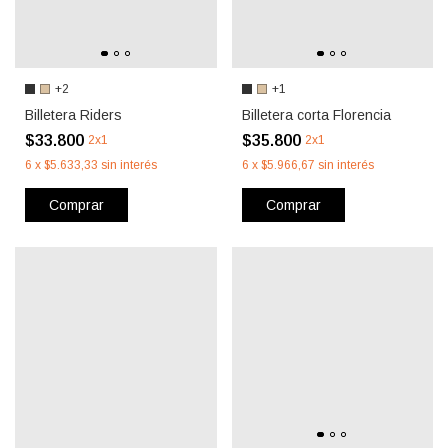
+2
+1
Billetera Riders
Billetera corta Florencia
$33.800
$35.800
2x1
2x1
6
x
$5.633,33
sin interés
6
x
$5.966,67
sin interés
Comprar
Comprar