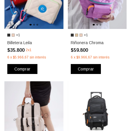
+1
+1
Billetera Leila
Riñonera Chroma
$35.800
$59.800
2x1
6
x
$5.966,67
sin interés
6
x
$9.966,67
sin interés
Comprar
Comprar