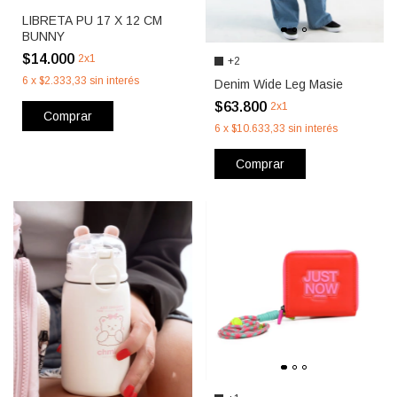
LIBRETA PU 17 X 12 CM
BUNNY
$14.000
2x1
+2
6
x
$2.333,33
sin interés
Denim Wide Leg Masie
$63.800
2x1
Comprar
6
x
$10.633,33
sin interés
Comprar