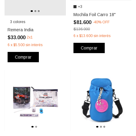
+3
Mochila Foil Carro 18"
$81.600
3 colores
-
40
%
OFF
$136.000
Remera India
6
x
$13.600
sin interés
$33.000
2x1
6
x
$5.500
sin interés
Comprar
Comprar