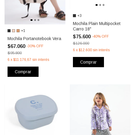
+3
Mochila Plain Multipocket
Carro 18"
+1
$75.600
-
40
%
OFF
Mochila Portanotebook Vera
$126.000
$67.060
-
30
%
OFF
6
x
$12.600
sin interés
$95.800
6
x
$11.176,67
sin interés
Comprar
Comprar