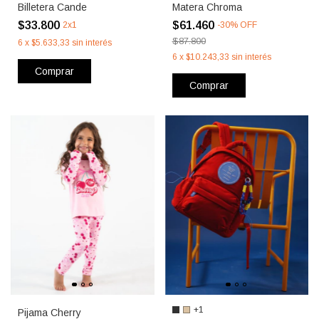
Billetera Cande
Matera Chroma
$33.800
$61.460
2x1
-
30
%
OFF
$87.800
6
x
$5.633,33
sin interés
6
x
$10.243,33
sin interés
Comprar
Comprar
+1
Pijama Cherry