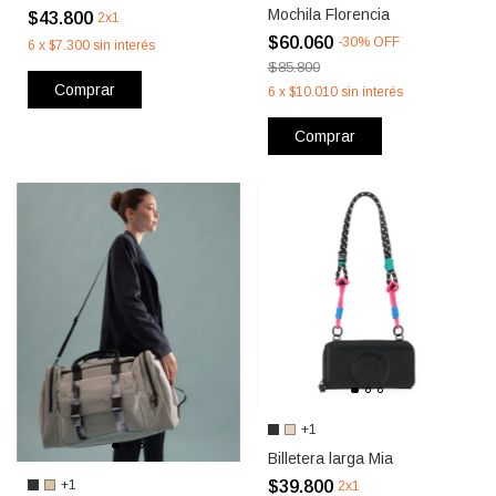
Mochila Florencia
$43.800
2x1
$60.060
-
30
%
OFF
6
x
$7.300
sin interés
$85.800
Comprar
6
x
$10.010
sin interés
Comprar
+1
Billetera larga Mia
$39.800
+1
2x1