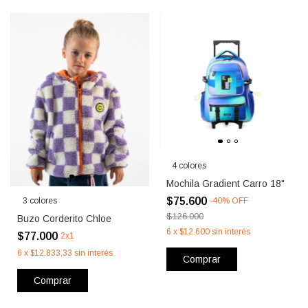
4 colores
Mochila Gradient Carro 18"
$75.600
3 colores
-
40
%
OFF
$126.000
Buzo Corderito Chloe
6
x
$12.600
sin interés
$77.000
2x1
6
x
$12.833,33
sin interés
Comprar
Comprar