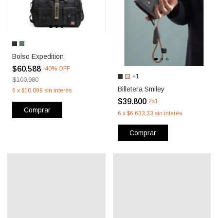
Bolso Expedition
$60.588
-
40
%
OFF
+1
$100.980
Billetera Smiley
6
x
$10.098
sin interés
$39.800
2x1
Comprar
6
x
$6.633,33
sin interés
Comprar