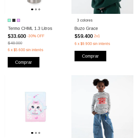
3 colores
Termo CHML 1.3 Litros
Buzo Grace
$33.600
$59.400
-
30
%
OFF
2x1
$48.000
6
x
$9.900
sin interés
6
x
$5.600
sin interés
Comprar
Comprar