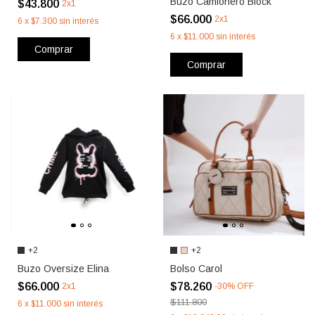
Buzo Camionero Block
$43.800
2x1
$66.000
2x1
6
x
$7.300
sin interés
6
x
$11.000
sin interés
Comprar
Comprar
+2
+2
Buzo Oversize Elina
Bolso Carol
$66.000
$78.260
2x1
-
30
%
OFF
$111.800
6
x
$11.000
sin interés