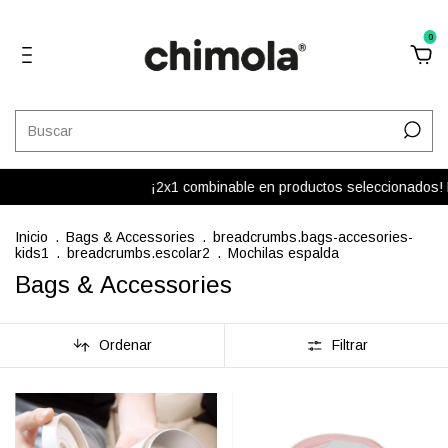
0
¡2x1 combinable en productos seleccionados! Del total d
Inicio
.
Bags & Accessories
.
breadcrumbs.bags-accesories-
kids1
.
breadcrumbs.escolar2
.
Mochilas espalda
Bags & Accessories
Ordenar
Filtrar